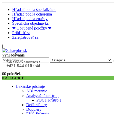
Hľadať podľa špecializácie
Hľadať podľa ochorenia
Hľadať podľa značky
Špecifická objednávka
❤ Obľubené položky ❤
Prihlásiť sa
Zaregistrovať sa
|
Vyhľadávanie
ZÁKAZNÍCKA PODPORA
+421 944 010 044
0
0 položiek
KATEGÓRIE
Lekárske prístroje
ABI meranie
Analyzačné prístroje
POCT Prístroje
Defibrilátory
Dopplery
EKG Prístroje