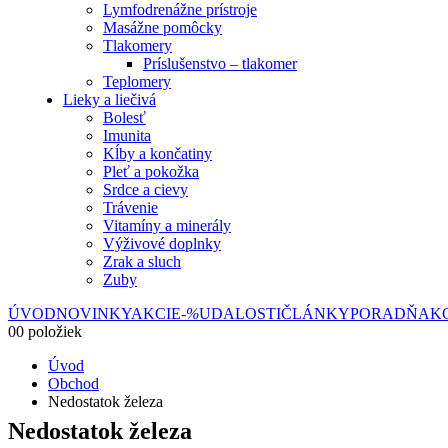
Lymfodrenážne prístroje
Masážne pomôcky
Tlakomery
Príslušenstvo – tlakomer
Teplomery
Lieky a liečivá
Bolesť
Imunita
Kĺby a končatiny
Pleť a pokožka
Srdce a cievy
Trávenie
Vitamíny a minerály
Výživové doplnky
Zrak a sluch
Zuby
ÚVOD
NOVINKY
AKCIE
-%
UDALOSTI
ČLÁNKY
PORADŇA
K
0
0 položiek
Úvod
Obchod
Nedostatok železa
Nedostatok železa