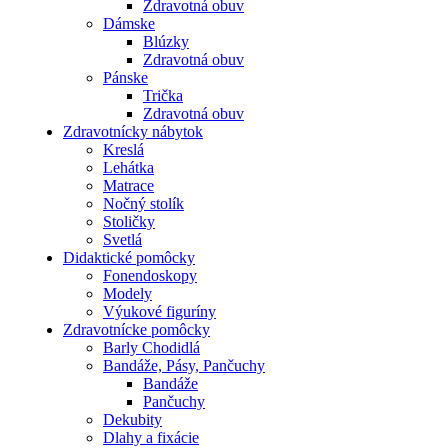
Zdravotná obuv
Dámske
Blúzky
Zdravotná obuv
Pánske
Trička
Zdravotná obuv
Zdravotnícky nábytok
Kreslá
Lehátka
Matrace
Nočný stolík
Stoličky
Svetlá
Didaktické pomôcky
Fonendoskopy
Modely
Výukové figuríny
Zdravotnícke pomôcky
Barly Chodidlá
Bandáže, Pásy, Pančuchy
Bandáže
Pančuchy
Dekubity
Dlahy a fixácie