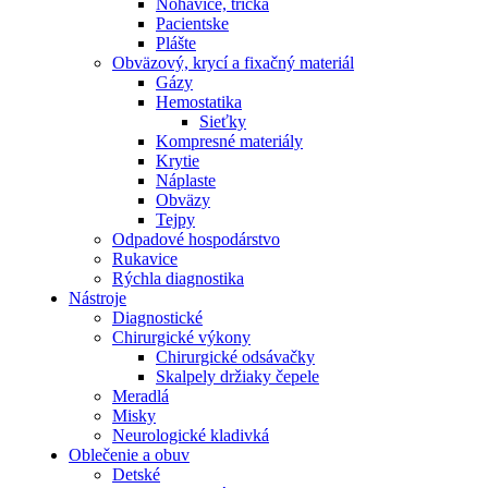
Nohavice, tričká
Pacientske
Plášte
Obväzový, krycí a fixačný materiál
Gázy
Hemostatika
Sieťky
Kompresné materiály
Krytie
Náplaste
Obväzy
Tejpy
Odpadové hospodárstvo
Rukavice
Rýchla diagnostika
Nástroje
Diagnostické
Chirurgické výkony
Chirurgické odsávačky
Skalpely držiaky čepele
Meradlá
Misky
Neurologické kladivká
Oblečenie a obuv
Detské