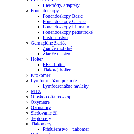
Elektródy, adaptéry
Fonendoskopy
Fonendoskopy Basic
Fonendoskopy Classic
Fonendoskopy Littmann
Fonendoskopy pediatrické
Príslušenstvo
Germicídne žiariče
Žiariče mobilné
Žiariče na stenu
Holter
EKG holter
Tlakový holter
Krokomer
Lymfodrenážne prístroje
Lymfodrenážne návleky
MTZ
Otoskop oftalmoskop
Oxymetre
Ozonátory
Sledovanie žíl
Teplomery
Tlakomery
Príslušenstvo – tlakomer