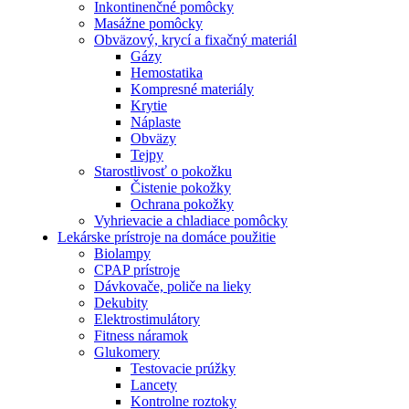
Inkontinenčné pomôcky
Masážne pomôcky
Obväzový, krycí a fixačný materiál
Gázy
Hemostatika
Kompresné materiály
Krytie
Náplaste
Obväzy
Tejpy
Starostlivosť o pokožku
Čistenie pokožky
Ochrana pokožky
Vyhrievacie a chladiace pomôcky
Lekárske prístroje na domáce použitie
Biolampy
CPAP prístroje
Dávkovače, poliče na lieky
Dekubity
Elektrostimulátory
Fitness náramok
Glukomery
Testovacie prúžky
Lancety
Kontrolne roztoky